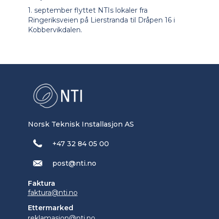
1. september flyttet NTIs lokaler fra
Ringeriksveien på Lierstranda til Dråpen 16 i
Kobbervikdalen.
Norsk Teknisk Installasjon AS
+47 32 84 05 00
post@nti.no
Faktura
faktura@nti.no
Ettermarked
reklamasjon@nti.no