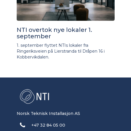
NTI overtok nye lokaler 1.
september
1. september flyttet NTIs lokaler fra
Ringeriksveien på Lierstranda til Dråpen 16 i
Kobbervikdalen.
Norsk Teknisk Installasjon AS
+47 32 84 05 00