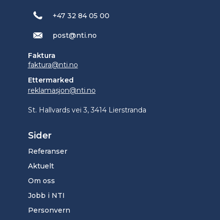
+47 32 84 05 00
post@nti.no
Faktura
faktura@nti.no
Ettermarked
reklamasjon@nti.no
St. Hallvards vei 3, 3414 Lierstranda
Sider
Referanser
Aktuelt
Om oss
Jobb i NTI
Personvern