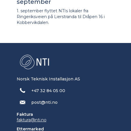
september
1. september flyttet NTIs lokaler fra
Ringeriksveien på Lierstranda til Dråpen 16 i
Kobbervikdalen.
Norsk Teknisk Installasjon AS
+47 32 84 05 00
post@nti.no
Faktura
faktura@nti.no
Ettermarked