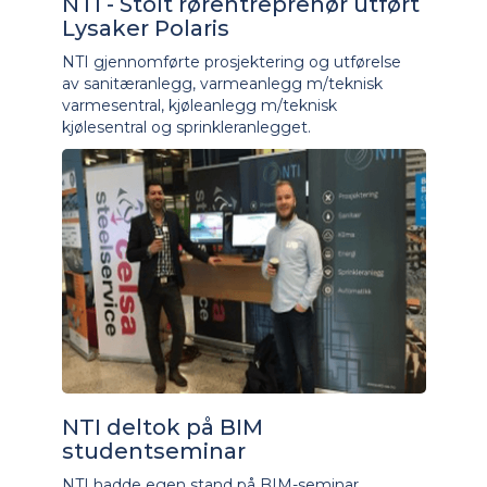
NTI - Stolt rørentreprenør utført
Lysaker Polaris
NTI gjennomførte prosjektering og utførelse
av sanitæranlegg, varmeanlegg m/teknisk
varmesentral, kjøleanlegg m/teknisk
kjølesentral og sprinkleranlegget.
NTI deltok på BIM
studentseminar
NTI hadde egen stand på BIM-seminar