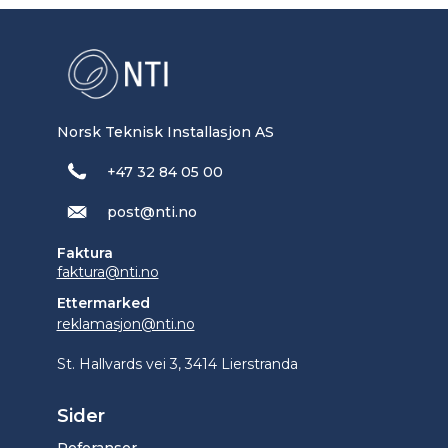
Norsk Teknisk Installasjon AS
+47 32 84 05 00
post@nti.no
Faktura
faktura@nti.no
Ettermarked
reklamasjon@nti.no
St. Hallvards vei 3, 3414 Lierstranda
Sider